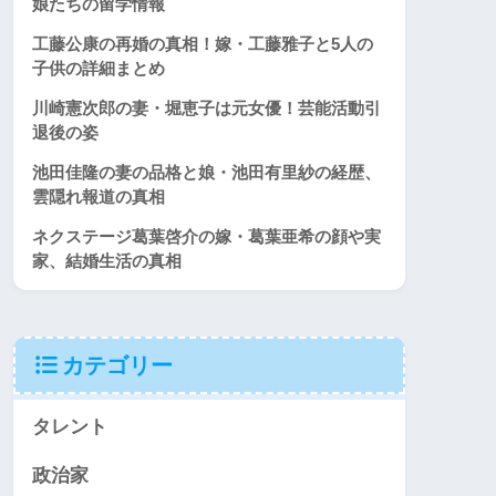
娘たちの留学情報
工藤公康の再婚の真相！嫁・工藤雅子と5人の
子供の詳細まとめ
川崎憲次郎の妻・堀恵子は元女優！芸能活動引
退後の姿
池田佳隆の妻の品格と娘・池田有里紗の経歴、
雲隠れ報道の真相
ネクステージ葛葉啓介の嫁・葛葉亜希の顔や実
家、結婚生活の真相
カテゴリー
タレント
政治家