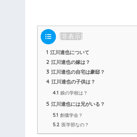
目次
[
非表示
]
1
江川達也について
2
江川達也の嫁は？
3
江川達也の自宅は豪邸？
4
江川達也の子供は？
4.1
娘の学校は？
5
江川達也には兄がいる？
5.1
創価学会？
5.2
医学部なの？