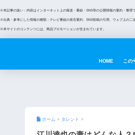
※本記事の扱い：内容はインターネット上の報道・番組・SNS等の公開情報の要約・整理
※出典・参考にした情報の種類：テレビ番組の発言要約、SNS投稿の引用、ウェブ上の二
※本サイトのコンテンツには、商品プロモーションが含まれています。
HOME
この
ホーム
タレント
江川達也の妻はどんな人？