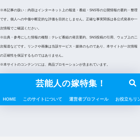
※本記事の扱い：内容はインターネット上の報道・番組・SNS等の公開情報の要約・整理
です。個人への中傷や断定的な評価を目的としません。正確な事実関係は各公式発表や一
次情報でご確認ください。
※出典・参考にした情報の種類：テレビ番組の発言要約、SNS投稿の引用、ウェブ上の二
次報道などです。リンクや画像は当該サービス・媒体のものであり、本サイトが一次情報
の正確性を保証するものではありません。
※本サイトのコンテンツには、商品プロモーションが含まれています。
芸能人の嫁特集！
HOME
このサイトについて
運営者プロフィール
お役立ちリ