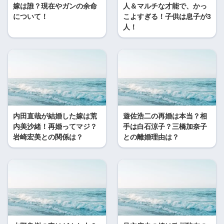
嫁は誰？現在やガンの余命
人＆マルチな才能で、かっ
について！
こよすぎる！子供は息子が3
人！
内田直哉が結婚した嫁は荒
遊佐浩二の再婚は本当？相
内美沙緒！再婚ってマジ？
手は白石涼子？三橋加奈子
岩崎宏美との関係は？
との離婚理由は？