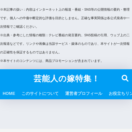
※本記事の扱い：内容はインターネット上の報道・番組・SNS等の公開情報の要約・整理
です。個人への中傷や断定的な評価を目的としません。正確な事実関係は各公式発表や一
次情報でご確認ください。
※出典・参考にした情報の種類：テレビ番組の発言要約、SNS投稿の引用、ウェブ上の二
次報道などです。リンクや画像は当該サービス・媒体のものであり、本サイトが一次情報
の正確性を保証するものではありません。
※本サイトのコンテンツには、商品プロモーションが含まれています。
芸能人の嫁特集！
HOME
このサイトについて
運営者プロフィール
お役立ちリ