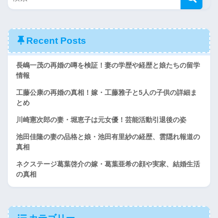
Recent Posts
長嶋一茂の再婚の噂を検証！妻の学歴や経歴と娘たちの留学
情報
工藤公康の再婚の真相！嫁・工藤雅子と5人の子供の詳細ま
とめ
川崎憲次郎の妻・堀恵子は元女優！芸能活動引退後の姿
池田佳隆の妻の品格と娘・池田有里紗の経歴、雲隠れ報道の
真相
ネクステージ葛葉啓介の嫁・葛葉亜希の顔や実家、結婚生活
の真相