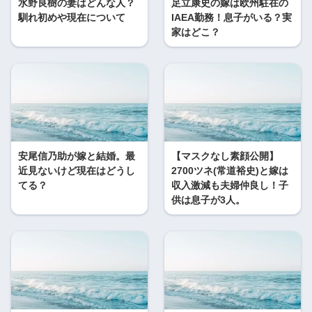
水野良樹の妻はどんな人？
足立康史の嫁は欧州駐在の
馴れ初めや現在について
IAEA勤務！息子がいる？実
家はどこ？
安尾信乃助が嫁と結婚。最
【マスクなし素顔公開】
近見ないけど現在はどうし
2700ツネ(常道裕史)と嫁は
てる？
収入激減も夫婦仲良し！子
供は息子が3人。