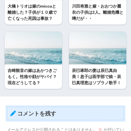
大橋トリオは嫁のmiccaと
川田将雅と嫁・おおつか麗
離婚した？子供が１０歳で
衣の子供は2人。離婚危機と
亡くなった死因は事故？
噂だが・・
吉崎観音の嫁はあかつきご
辰巳琢郎の妻は辰巳真由
もく。性格や顔がヤバイ？
美！息子は医学部で娘・辰
現在どうしてる？
巳真理恵はソプラノ歌手！
コメントを残す
メールアドレスが公開されることはありません。
※
が付いてい