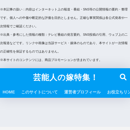
※本記事の扱い：内容はインターネット上の報道・番組・SNS等の公開情報の要約・整理
です。個人への中傷や断定的な評価を目的としません。正確な事実関係は各公式発表や一
次情報でご確認ください。
※出典・参考にした情報の種類：テレビ番組の発言要約、SNS投稿の引用、ウェブ上の二
次報道などです。リンクや画像は当該サービス・媒体のものであり、本サイトが一次情報
の正確性を保証するものではありません。
※本サイトのコンテンツには、商品プロモーションが含まれています。
芸能人の嫁特集！
HOME
このサイトについて
運営者プロフィール
お役立ちリ