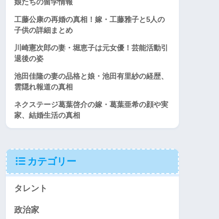
娘たちの留学情報
工藤公康の再婚の真相！嫁・工藤雅子と5人の
子供の詳細まとめ
川崎憲次郎の妻・堀恵子は元女優！芸能活動引
退後の姿
池田佳隆の妻の品格と娘・池田有里紗の経歴、
雲隠れ報道の真相
ネクステージ葛葉啓介の嫁・葛葉亜希の顔や実
家、結婚生活の真相
カテゴリー
タレント
政治家