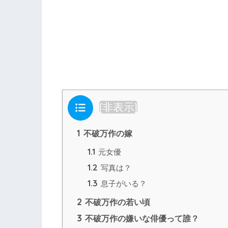
目次
[
非表示
]
1
不破万作の嫁
1.1
元女優
1.2
写真は？
1.3
息子がいる？
2
不破万作の若い頃
3
不破万作の嫌いな俳優って誰？