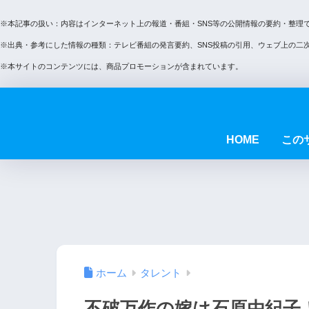
※本記事の扱い：内容はインターネット上の報道・番組・SNS等の公開情報の要約・整理
※出典・参考にした情報の種類：テレビ番組の発言要約、SNS投稿の引用、ウェブ上の二
※本サイトのコンテンツには、商品プロモーションが含まれています。
HOME
この
ホーム
タレント
不破万作の嫁は石原由紀子