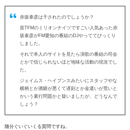
赤坂泰彦
は干されたのでしょうか？
昔TFMのミリオンナイツですごい人気あった赤
坂泰彦がFM愛知の番組のDJやっててびっくり
しました。
それで本人のサイトを見たら演歌の番組の司会
とかで信じられないほど地味な活動の現況でし
た。
ジェイムス・ヘイブンス
みたいにスタッフやな
横柄とか酒癖が悪くて遅刻とか金遣いが荒いと
かいう素行問題かと疑いましたが、どうなんで
しょう？
随分ぐいぐいくる質問ですね。