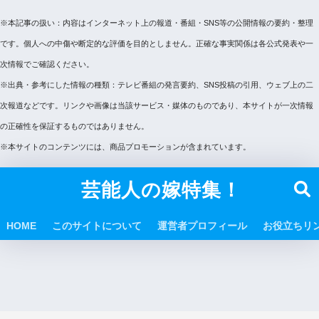
※本記事の扱い：内容はインターネット上の報道・番組・SNS等の公開情報の要約・整理
です。個人への中傷や断定的な評価を目的としません。正確な事実関係は各公式発表や一
次情報でご確認ください。
※出典・参考にした情報の種類：テレビ番組の発言要約、SNS投稿の引用、ウェブ上の二
次報道などです。リンクや画像は当該サービス・媒体のものであり、本サイトが一次情報
の正確性を保証するものではありません。
※本サイトのコンテンツには、商品プロモーションが含まれています。
芸能人の嫁特集！
HOME
このサイトについて
運営者プロフィール
お役立ちリ