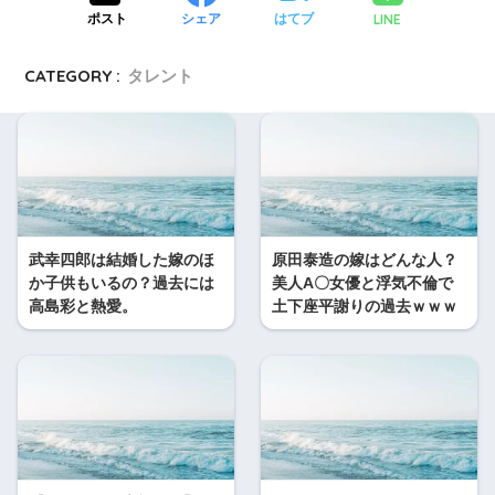
LINE
ポスト
シェア
はてブ
CATEGORY :
タレント
武幸四郎は結婚した嫁のほ
原田泰造の嫁はどんな人？
か子供もいるの？過去には
美人A〇女優と浮気不倫で
高島彩と熱愛。
土下座平謝りの過去ｗｗｗ