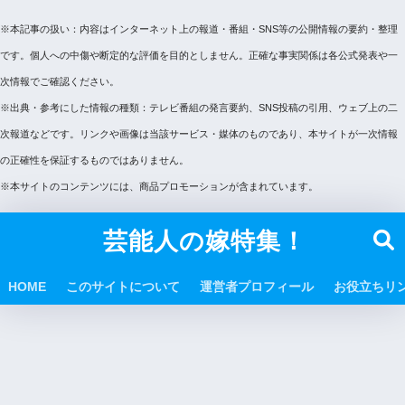
※本記事の扱い：内容はインターネット上の報道・番組・SNS等の公開情報の要約・整理
です。個人への中傷や断定的な評価を目的としません。正確な事実関係は各公式発表や一
次情報でご確認ください。
※出典・参考にした情報の種類：テレビ番組の発言要約、SNS投稿の引用、ウェブ上の二
次報道などです。リンクや画像は当該サービス・媒体のものであり、本サイトが一次情報
の正確性を保証するものではありません。
※本サイトのコンテンツには、商品プロモーションが含まれています。
芸能人の嫁特集！
HOME
このサイトについて
運営者プロフィール
お役立ちリ